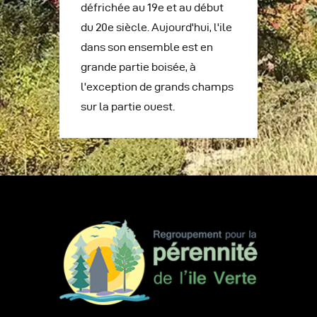
défrichée au 19e et au début
du 20e siècle. Aujourd'hui, l'ile
dans son ensemble est en
grande partie boisée, à
l'exception de grands champs
sur la partie ouest.